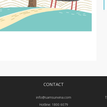
CONTACT
info@samsunvina.com
T
Hotline:
1800 6079