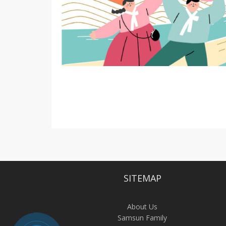
SITEMAP
About Us
Samsun Family