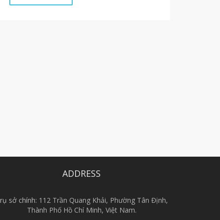
ADDRESS
rụ sở chính:
112 Trần Quang Khải, Phường Tân Định,
Thành Phố Hồ Chí Minh, Việt Nam.