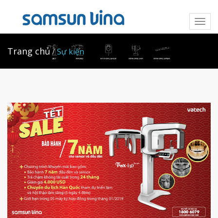
Toggl
naviga
Trang chủ
Sự kiện