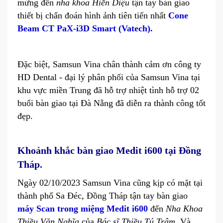
mừng đến
nha khoa Hiền Diệu
tận tay bàn giao
thiết bị chẩn đoán hình ảnh tiên tiến nhất
Cone
Beam CT PaX-i3D Smart (Vatech).
Đặc biệt, Samsun Vina chân thành cảm ơn công ty
HD Dental - đại lý phân phối của Samsun Vina tại
khu vực miền Trung đã hỗ trợ nhiệt tình hỗ trợ 02
buổi bàn giao tại Đà Nẵng đã diễn ra thành công tốt
đẹp.
Khoảnh khắc bàn giao Medit i600 tại Đồng
Tháp.
Ngày 02/10/2023 Samsun Vina cũng kịp có mặt tại
thành phố Sa Đéc, Đồng Tháp tận tay bàn giao
máy Scan trong miệng Medit i600
đến
Nha Khoa
Thiều Văn Nghĩa
của
Bác sĩ Thiều Tú Trâm
. Và