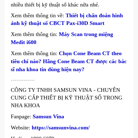
nhiều thiết bị kỹ thuật số khác nữa nhé.
Xem thêm thông tin về:
Thiết bị chẩn đoán hình
ảnh kỹ thuật số CBCT Pax-i30D Smart
Xem thêm thông tin:
Máy Scan trong miệng
Medit i600
Xem thêm thông tin:
Chọn Cone Beam CT theo
tiêu chí nào? Hãng Cone Beam CT được các bác
sĩ nha khoa tin dùng hiện nay?
-------------
CÔNG TY TNHH SAMSUN VINA - CHUYÊN
CUNG CẤP THIẾT BỊ KỸ THUẬT SỐ TRONG
NHA KHOA
Fanpage:
Samsun Vina
Website:
https://samsunvina.com/