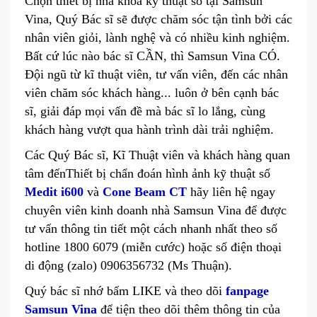
Chọn thiết bị nha khoa kỹ thuật số tại Samsun
Vina, Quý Bác sĩ sẽ được chăm sóc tận tình bởi các
nhân viên giỏi, lành nghệ và có nhiều kinh nghiệm.
Bất cứ lúc nào bác sĩ CẦN, thì Samsun Vina CÓ.
Đội ngũ từ kĩ thuật viên, tư vấn viên, đến các nhân
viên chăm sóc khách hàng... luôn ở bên cạnh bác
sĩ, giải đáp mọi vấn đề mà bác sĩ lo lắng, cùng
khách hàng vượt qua hành trình dài trải nghiệm.
Các Quý Bác sĩ, Kĩ Thuật viên và khách hàng quan
tâm đếnThiết bị chẩn đoán hình ảnh kỹ thuật số
Medit i600
và
Cone Beam CT
hãy liên hệ ngay
chuyên viên kinh doanh nhà Samsun Vina để được
tư vấn thông tin tiết một cách nhanh nhất theo số
hotline 1800 6079 (miễn cước) hoặc số điện thoại
di động (zalo) 0906356732 (Ms Thuận).
Quý bác sĩ nhớ bấm LIKE và theo dõi
fanpage
Samsun Vina
để tiện theo dõi thêm thông tin của