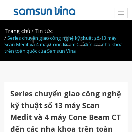
Toggl
naviga
Trang chủ
Tin tức
Series chuyển giao công nghệ kỹ thuật số 13 máy
Scan Medit và 4 máy Cone Beam CT đến các nha khoa
trên toàn quốc của Samsun Vina
Series chuyển giao công nghệ
kỹ thuật số 13 máy Scan
Medit và 4 máy Cone Beam CT
đến các nha khoa trên toàn