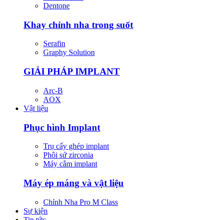
Dentone
Khay chỉnh nha trong suốt
Serafin
Graphy Solution
GIẢI PHÁP IMPLANT
Arc-B
AOX
Vật liệu
Phục hình Implant
Trụ cấy ghép implant
Phôi sứ zirconia
Máy cắm implant
Máy ép máng và vật liệu
Chỉnh Nha Pro M Class
Sự kiện
Tin tức