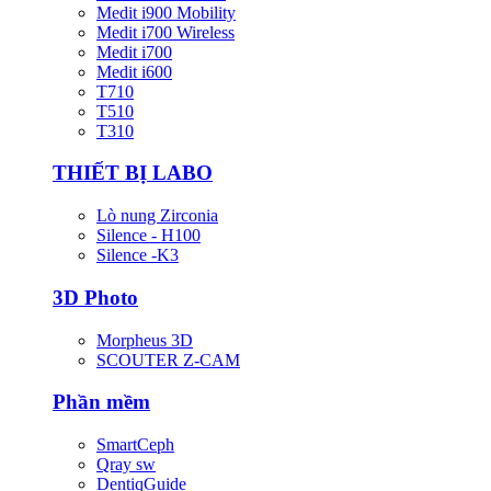
Medit i900 Mobility
Medit i700 Wireless
Medit i700
Medit i600
T710
T510
T310
THIẾT BỊ LABO
Lò nung Zirconia
Silence - H100
Silence -K3
3D Photo
Morpheus 3D
SCOUTER Z-CAM
Phần mềm
SmartCeph
Qray sw
DentiqGuide