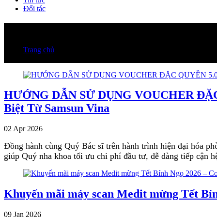
Đối tác
Sự kiện
Trang chủ
Sự kiện
HƯỚNG DẪN SỬ DỤNG VOUCHER ĐẶC QUYỀ
Biệt Từ Samsun Vina
02 Apr 2026
Đồng hành cùng Quý Bác sĩ trên hành trình hiện đại hóa p
giúp Quý nha khoa tối ưu chi phí đầu tư, dễ dàng tiếp cận h
Khuyến mãi máy scan Medit mừng Tết Bính 
09 Jan 2026