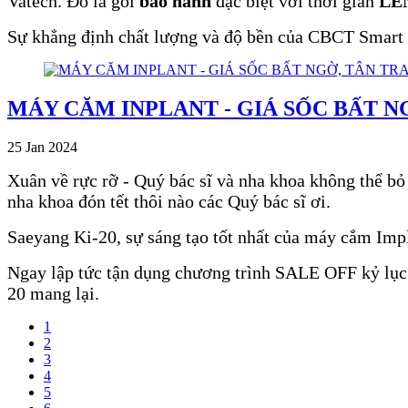
Vatech. Đó là gói
bảo hành
đặc biệt với thời gian
LÊ
Sự khẳng định chất lượng và độ bền của CBCT Smart P
MÁY CĂM INPLANT - GIÁ SỐC BẤT N
25 Jan 2024
Xuân về rực rỡ - Quý bác sĩ và nha khoa không thể b
nha khoa đón tết thôi nào các Quý bác sĩ ơi.
Saeyang Ki-20, sự sáng tạo tốt nhất của máy cắm Impl
Ngay lập tức tận dụng chương trình SALE OFF kỷ lục 
20 mang lại.
1
2
3
4
5