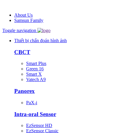
About Us
Samsun Family
Toggle navigation
Thiết bị chẩn đoán hình ảnh
CBCT
Smart Plus
Green 16
Smart X
Vatech A9
Panorex
PaX-i
Intra-oral Sensor
EzSensor HD
EzSensor Classic