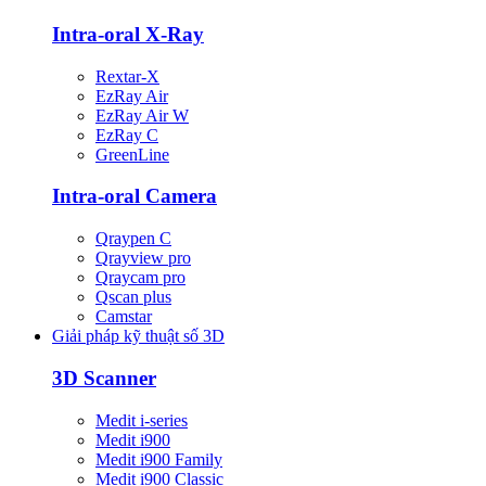
Intra-oral X-Ray
Rextar-X
EzRay Air
EzRay Air W
EzRay C
GreenLine
Intra-oral Camera
Qraypen C
Qrayview pro
Qraycam pro
Qscan plus
Camstar
Giải pháp kỹ thuật số 3D
3D Scanner
Medit i-series
Medit i900
Medit i900 Family
Medit i900 Classic