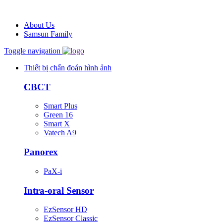
About Us
Samsun Family
Toggle navigation
Thiết bị chẩn đoán hình ảnh
CBCT
Smart Plus
Green 16
Smart X
Vatech A9
Panorex
PaX-i
Intra-oral Sensor
EzSensor HD
EzSensor Classic