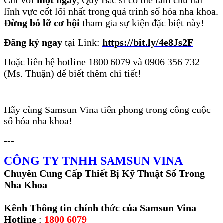
Chỉ với
một ngày
, Quý Bác sĩ có thể làm chủ hai
lĩnh vực cốt lõi nhất trong quá trình số hóa nha khoa.
Đừng bỏ lỡ cơ hội
tham gia sự kiện đặc biệt này!
Đăng ký ngay
tại Link:
https://bit.ly/4e8Js2F
Hoặc liên hệ hotline 1800 6079 và 0906 356 732
(Ms. Thuận) để biết thêm chi tiết!
Hãy cùng Samsun Vina tiên phong trong công cuộc
số hóa nha khoa!
---
CÔNG TY TNHH SAMSUN VINA
Chuyên Cung Cấp Thiết Bị Kỹ Thuật Số Trong
Nha Kh
oa
Kênh Thông tin chính thức của Samsun Vina
Hotline
:
1800 6079