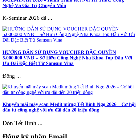
Nghệ Và Giá Trị Chuyên Môn
K-Seminar 2026 đã ...
HƯỚNG DẪN SỬ DỤNG VOUCHER ĐẶC QUYỀN
5.000.000 VNĐ – Sở Hữu Công Nghệ Nha Khoa Top Đầu Với
Ưu Đãi Đặc Biệt Từ Samsun Vina
Đồng ...
Khuyến mãi máy scan Medit mừng Tết Bính Ngọ 2026 – Cơ hội
đầu tư công nghệ với ưu đãi đến 20 triệu đồng
Đón Tết Bính ...
Đăng ký nhận Email