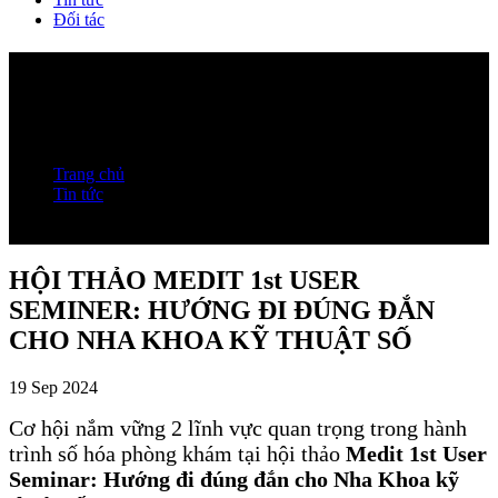
Đối tác
HỘI THẢO MEDIT 1st USER
SEMINER: HƯỚNG ĐI ĐÚNG ĐẮN
CHO NHA KHOA KỸ THUẬT SỐ
Trang chủ
Tin tức
HỘI THẢO MEDIT 1st USER SEMINER: HƯỚNG ĐI
ĐÚNG ĐẮN CHO NHA KHOA KỸ THUẬT SỐ
HỘI THẢO MEDIT 1st USER
SEMINER: HƯỚNG ĐI ĐÚNG ĐẮN
CHO NHA KHOA KỸ THUẬT SỐ
19 Sep 2024
Cơ hội nắm vững 2 lĩnh vực quan trọng trong hành
trình số hóa phòng khám tại hội thảo
Medit 1st User
Seminar: Hướng đi đúng đắn cho Nha Khoa kỹ