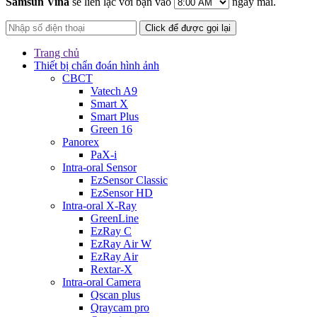
Samsun Vina
sẽ liên lạc với bạn vào
ngày mai.
Click để được gọi lại
Trang chủ
Thiết bị chẩn đoán hình ảnh
CBCT
Vatech A9
Smart X
Smart Plus
Green 16
Panorex
PaX-i
Intra-oral Sensor
EzSensor Classic
EzSensor HD
Intra-oral X-Ray
GreenLine
EzRay C
EzRay Air W
EzRay Air
Rextar-X
Intra-oral Camera
Qscan plus
Qraycam pro