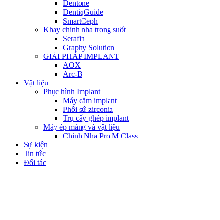
Dentone
DentiqGuide
SmartCeph
Khay chỉnh nha trong suốt
Serafin
Graphy Solution
GIẢI PHÁP IMPLANT
AOX
Arc-B
Vật liệu
Phục hình Implant
Máy cắm implant
Phôi sứ zirconia
Trụ cấy ghép implant
Máy ép máng và vật liệu
Chỉnh Nha Pro M Class
Sự kiện
Tin tức
Đối tác