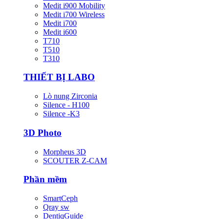
Medit i900 Mobility
Medit i700 Wireless
Medit i700
Medit i600
T710
T510
T310
THIẾT BỊ LABO
Lò nung Zirconia
Silence - H100
Silence -K3
3D Photo
Morpheus 3D
SCOUTER Z-CAM
Phần mềm
SmartCeph
Qray sw
DentiqGuide