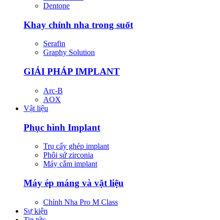
Dentone
Khay chỉnh nha trong suốt
Serafin
Graphy Solution
GIẢI PHÁP IMPLANT
Arc-B
AOX
Vật liệu
Phục hình Implant
Trụ cấy ghép implant
Phôi sứ zirconia
Máy cắm implant
Máy ép máng và vật liệu
Chỉnh Nha Pro M Class
Sự kiện
Tin tức