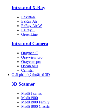
Intra-oral X-Ray
Rextar-X
EzRay Air
EzRay Air W
EzRay C
GreenLine
Intra-oral Camera
Qraypen C
Qrayview pro
Qraycam pro
Qscan plus
Camstar
Giải pháp kỹ thuật số 3D
3D Scanner
Medit i-series
Medit i900
Medit i900 Family
Medit i900 Classic