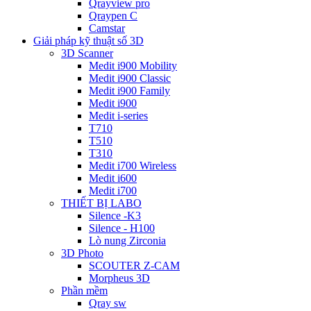
Qrayview pro
Qraypen C
Camstar
Giải pháp kỹ thuật số 3D
3D Scanner
Medit i900 Mobility
Medit i900 Classic
Medit i900 Family
Medit i900
Medit i-series
T710
T510
T310
Medit i700 Wireless
Medit i600
Medit i700
THIẾT BỊ LABO
Silence -K3
Silence - H100
Lò nung Zirconia
3D Photo
SCOUTER Z-CAM
Morpheus 3D
Phần mềm
Qray sw