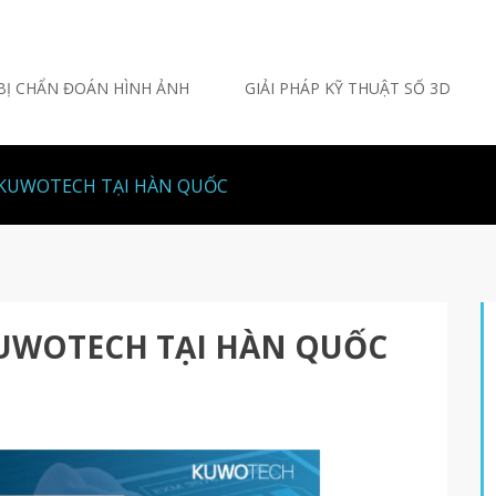
 BỊ CHẨN ĐOÁN HÌNH ẢNH
GIẢI PHÁP KỸ THUẬT SỐ 3D
KUWOTECH TẠI HÀN QUỐC
UWOTECH TẠI HÀN QUỐC