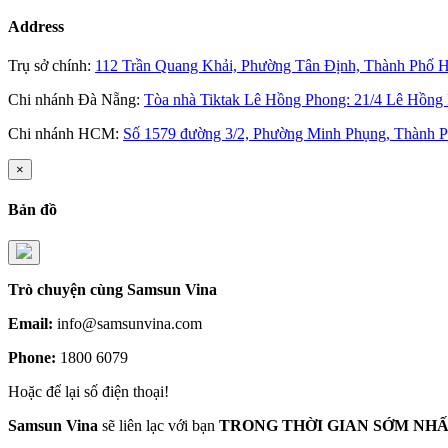
Address
Trụ sở chính:
112 Trần Quang Khải, Phường Tân Định, Thành Phố H
Chi nhánh Đà Nẵng:
Tòa nhà Tiktak Lê Hồng Phong: 21/4 Lê Hồng
Chi nhánh HCM:
Số 1579 đường 3/2, Phường Minh Phụng, Thành P
×
Bản đồ
Trò chuyện
cùng Samsun Vina
Email:
info@samsunvina.com
Phone:
1800 6079
Hoặc để lại số điện thoại!
Samsun Vina
sẽ liên lạc với bạn
TRONG THỜI GIAN SỚM NHẤ