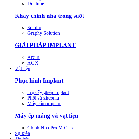
Dentone
Khay chỉnh nha trong suốt
Serafin
Graphy Solution
GIẢI PHÁP IMPLANT
Arc-B
AOX
Vật liệu
Phục hình Implant
Trụ cấy ghép implant
Phôi sứ zirconia
Máy cắm implant
Máy ép máng và vật liệu
Chỉnh Nha Pro M Class
Sự kiện
Tin tức