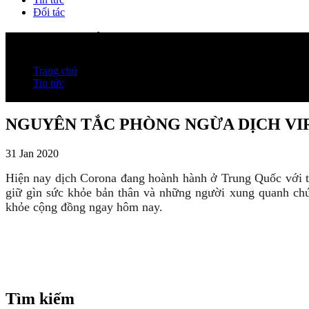
Đối tác
NGUYÊN TẮC PHÒNG NGỪA DỊCH VI
Trang chủ
Tin tức
NGUYÊN TẮC PHÒNG NGỪA DỊCH VIRUS CORONA
NGUYÊN TẮC PHÒNG NGỪA DỊCH VI
31 Jan 2020
Hiện nay dịch Corona đang hoành hành ở Trung Quốc với tố
giữ gìn sức khỏe bản thân và những người xung quanh chú
khỏe cộng đồng ngay hôm nay.
Tìm kiếm