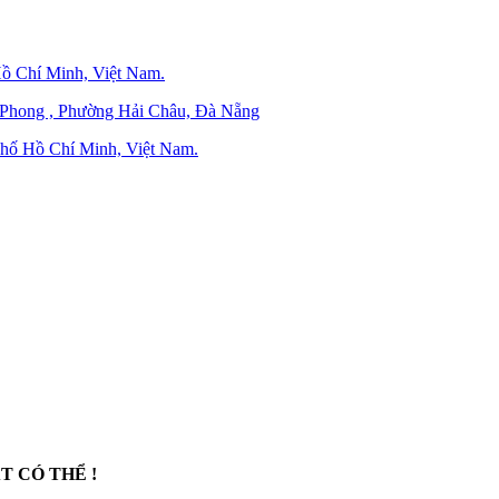
ồ Chí Minh, Việt Nam.
 Phong , Phường Hải Châu, Đà Nẵng
hố Hồ Chí Minh, Việt Nam.
T CÓ THỂ !