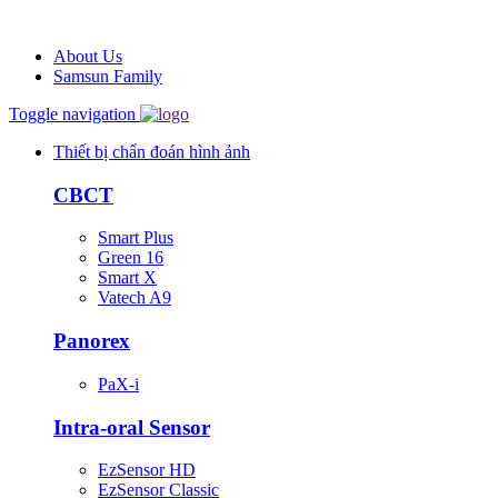
About Us
Samsun Family
Toggle navigation
Thiết bị chẩn đoán hình ảnh
CBCT
Smart Plus
Green 16
Smart X
Vatech A9
Panorex
PaX-i
Intra-oral Sensor
EzSensor HD
EzSensor Classic