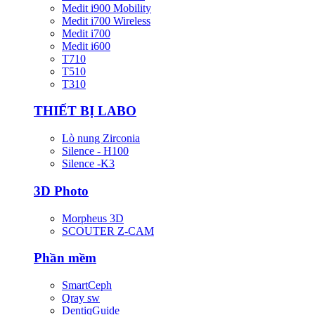
Medit i900 Mobility
Medit i700 Wireless
Medit i700
Medit i600
T710
T510
T310
THIẾT BỊ LABO
Lò nung Zirconia
Silence - H100
Silence -K3
3D Photo
Morpheus 3D
SCOUTER Z-CAM
Phần mềm
SmartCeph
Qray sw
DentiqGuide