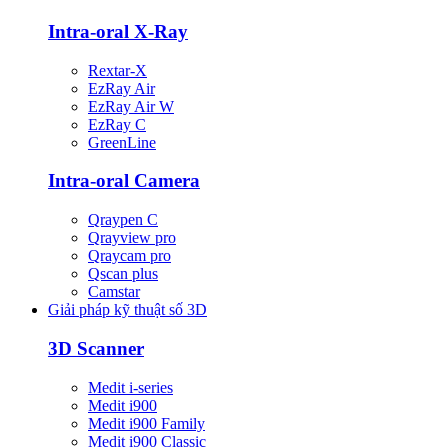
Intra-oral X-Ray
Rextar-X
EzRay Air
EzRay Air W
EzRay C
GreenLine
Intra-oral Camera
Qraypen C
Qrayview pro
Qraycam pro
Qscan plus
Camstar
Giải pháp kỹ thuật số 3D
3D Scanner
Medit i-series
Medit i900
Medit i900 Family
Medit i900 Classic