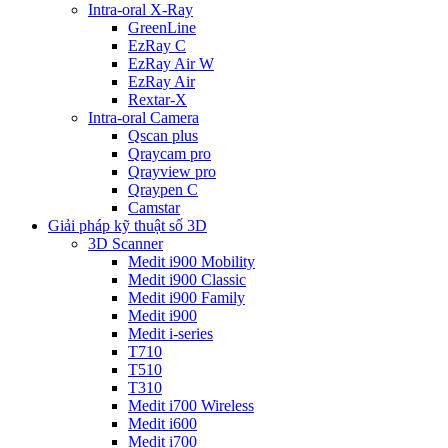
Intra-oral X-Ray
GreenLine
EzRay C
EzRay Air W
EzRay Air
Rextar-X
Intra-oral Camera
Qscan plus
Qraycam pro
Qrayview pro
Qraypen C
Camstar
Giải pháp kỹ thuật số 3D
3D Scanner
Medit i900 Mobility
Medit i900 Classic
Medit i900 Family
Medit i900
Medit i-series
T710
T510
T310
Medit i700 Wireless
Medit i600
Medit i700