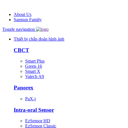
About Us
Samsun Family
Toggle navigation
Thiết bị chẩn đoán hình ảnh
CBCT
Smart Plus
Green 16
Smart X
Vatech A9
Panorex
PaX-i
Intra-oral Sensor
EzSensor HD
EzSensor Classic