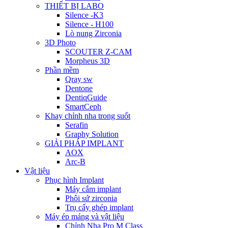
THIẾT BỊ LABO
Silence -K3
Silence - H100
Lò nung Zirconia
3D Photo
SCOUTER Z-CAM
Morpheus 3D
Phần mềm
Qray sw
Dentone
DentiqGuide
SmartCeph
Khay chỉnh nha trong suốt
Serafin
Graphy Solution
GIẢI PHÁP IMPLANT
AOX
Arc-B
Vật liệu
Phục hình Implant
Máy cắm implant
Phôi sứ zirconia
Trụ cấy ghép implant
Máy ép máng và vật liệu
Chỉnh Nha Pro M Class