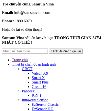
Trò chuyện
cùng Samsun Vina
Email:
info@samsunvina.com
Phone:
1800 6079
Hoặc để lại số điện thoại!
Samsun Vina
sẽ liên lạc với bạn
TRONG THỜI GIAN SỚM
NHẤT CÓ THỂ !
Click để được gọi lại
Trang chủ
Thiết bị chẩn đoán hình ảnh
CBCT
Vatech A9
Smart X
Smart Plus
Green 16
Panorex
PaX-i
Intra-oral Sensor
EzSensor Classic
EzSensor HD