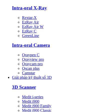
Intra-oral X-Ray
Rextar-X
EzRay Air
EzRay Air W
EzRay C
GreenLine
Intra-oral Camera
Qraypen C
Qrayview pro
Qraycam pro
Qscan plus
Camstar
Giải pháp kỹ thuật số 3D
3D Scanner
Medit i-series
Medit i900
Medit i900 Family
Medit i900 Classic