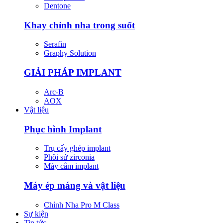
Dentone
Khay chỉnh nha trong suốt
Serafin
Graphy Solution
GIẢI PHÁP IMPLANT
Arc-B
AOX
Vật liệu
Phục hình Implant
Trụ cấy ghép implant
Phôi sứ zirconia
Máy cắm implant
Máy ép máng và vật liệu
Chỉnh Nha Pro M Class
Sự kiện
Tin tức