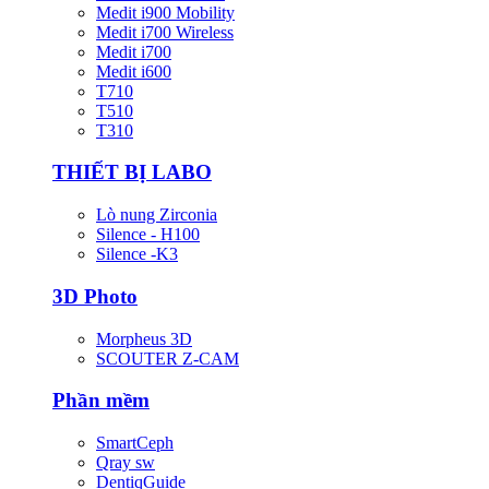
Medit i900 Mobility
Medit i700 Wireless
Medit i700
Medit i600
T710
T510
T310
THIẾT BỊ LABO
Lò nung Zirconia
Silence - H100
Silence -K3
3D Photo
Morpheus 3D
SCOUTER Z-CAM
Phần mềm
SmartCeph
Qray sw
DentiqGuide