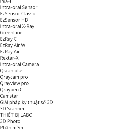
PaX-i
Intra-oral Sensor
EzSensor Classic
EzSensor HD
Intra-oral X-Ray
GreenLine
EzRay C
EzRay Air W
EzRay Air
Rextar-X
Intra-oral Camera
Qscan plus
Qraycam pro
Qrayview pro
Qraypen C
Camstar
Giải pháp kỹ thuật số 3D
3D Scanner
THIẾT BỊ LABO
3D Photo
Phần mềm