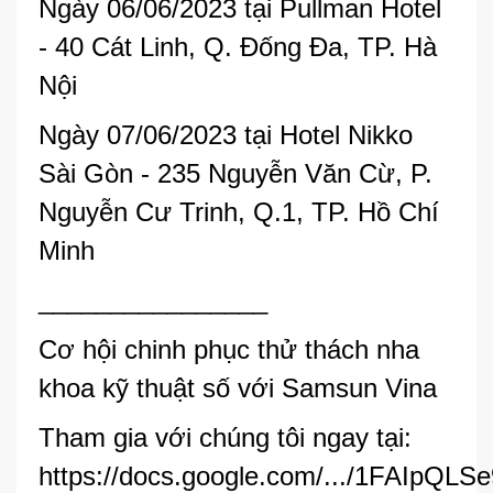
Ngày 06/06/2023 tại Pullman Hotel
- 40 Cát Linh, Q. Đống Đa, TP. Hà
Nội
Ngày 07/06/2023 tại Hotel Nikko
Sài Gòn - 235 Nguyễn Văn Cừ, P.
Nguyễn Cư Trinh, Q.1, TP. Hồ Chí
Minh
________________
Cơ hội chinh phục thử thách nha
khoa kỹ thuật số với Samsun Vina
Tham gia với chúng tôi ngay tại:
https://docs.google.com/.../1FAIpQLSe