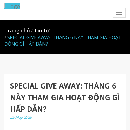
Toggl
naviga
Trang chủ
Tin tức
SPECIAL GIVE AWAY: THÁNG 6 NÀY THAM GIA HOẠT
ĐỘNG GÌ HẤP DẪN?
SPECIAL GIVE AWAY: THÁNG 6
NÀY THAM GIA HOẠT ĐỘNG GÌ
HẤP DẪN?
25 May 2023