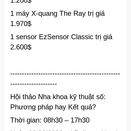
1.200$
1 máy X-quang The Ray trị giá
1.970$
1 sensor EzSensor Classic trị giá
2.600$
-----------------------------------------------
--------------------
Hội thảo Nha khoa kỹ thuật số:
Phương pháp hay Kết quả?
Thời gian: 08h30 – 17h30